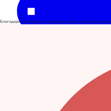
Благодарим ви! Вашето съобщение беше изпратено успеш
Текст
SMS за плащане