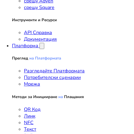
срещу Adyen
срещу Square
Инструменти и Ресурси
API Справка
Документация
Платформа
Преглед
на
Платформата
Разгледайте Платформата
Потребителски сценарии
Мрежа
Методи за Иницииране
на
Плащания
QR Код
Линк
NFC
Текст