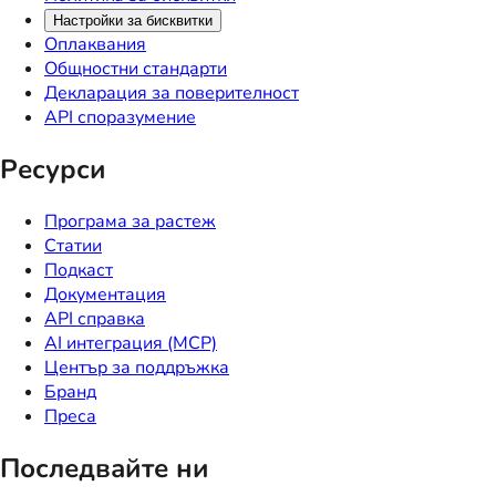
Настройки за бисквитки
Оплаквания
Общностни стандарти
Декларация за поверителност
API споразумение
Ресурси
Програма за растеж
Статии
Подкаст
Документация
API справка
AI интеграция (MCP)
Център за поддръжка
Бранд
Преса
Последвайте ни