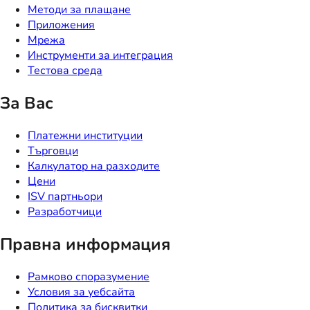
Методи за плащане
Приложения
Мрежа
Инструменти за интеграция
Тестова среда
За Вас
Платежни институции
Търговци
Калкулатор на разходите
Цени
ISV партньори
Разработчици
Правна информация
Рамково споразумение
Условия за уебсайта
Политика за бисквитки