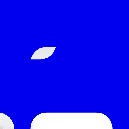
 версия.
anking: What's the Difference?