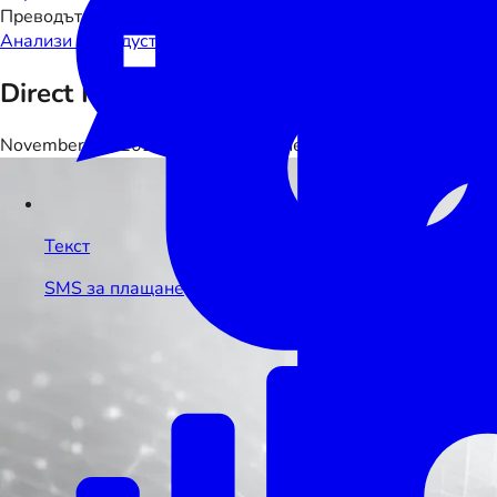
Преводът е в процес на изготвяне. Показва се английската
Анализи на индустрията
Direct Integration Standards vs Open B
November 27, 2025
•
16 мин четене
Текст
SMS за плащане