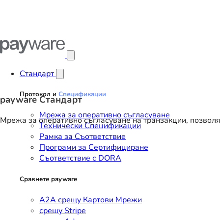
Отвори главното меню
Стандарт
Протокол и
Спецификации
payware Стандарт
Мрежа за оперативно съгласуване
Мрежа за оперативно съгласуване на транзакции, позвол
Технически Спецификации
Рамка за Съответствие
Програми за Сертифициране
Съответствие с DORA
Сравнете payware
A2A срещу Картови Мрежи
срещу Stripe