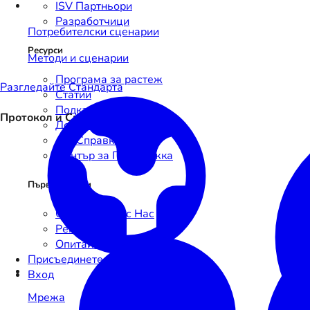
ISV Партньори
Разработчици
Потребителски сценарии
Ресурси
Методи и сценарии
Програма за растеж
Разгледайте Стандартa
Статии
Подкаст
Протокол и Спецификации
Документация
API Справка
Център за Поддръжка
Първи Стъпки
Свържете се с Нас
Регистрация
Опитайте Sandbox
Присъединете се
Вход
Мрежа