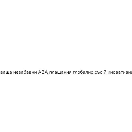
яваща незабавни A2A плащания глобално със 7 иновативн