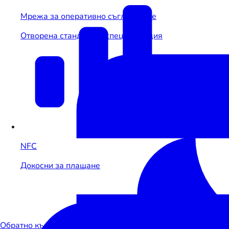
Мрежа за оперативно съгласуване
Отворена стандартна спецификация
NFC
Докосни за плащане
Обратно към публикации