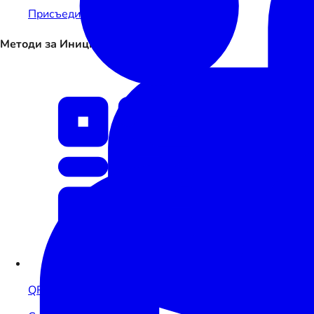
Присъединете се към екосистемата
Методи за Иницииране на Плащания
QR Код