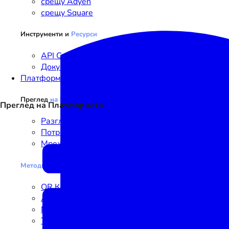
срещу Adyen
срещу Square
Инструменти и
Ресурси
API Справка
Документация
Платформа
Преглед
на
Платформата
Преглед на Платформата
Разгледайте Платформата
Потребителски сценарии
Мрежа
Методи
за Иницииране на Плащания
QR Код
Линк
NFC
Текст