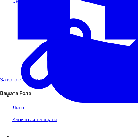
Сканирай за плащане
За кого е payware
Вашата Роля
Линк
Кликни за плащане