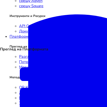
срещу Adyen
срещу Square
Инструменти и Ресурси
API Справка
Документация
Платформа
Преглед на Платформата
Преглед на Платформата
Разгледайте Платформата
Потребителски сценарии
Мрежа
Методи за Иницииране на Плащания
QR Код
Линк
NFC
Текст