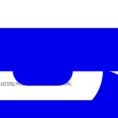
з
HTTPS
POST до вашия callback URL.