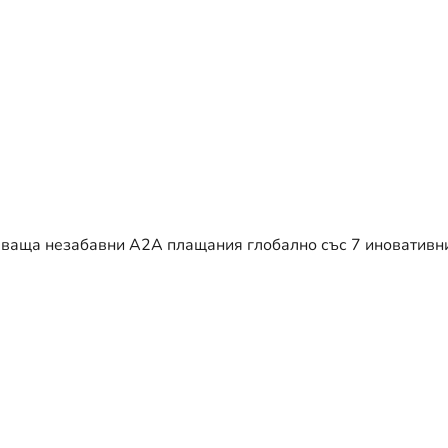
яваща незабавни A2A плащания глобално със 7 иновативн