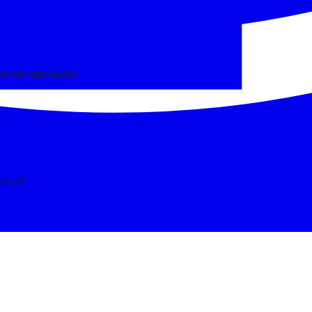
ор на партньор
акция