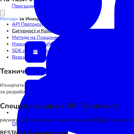
Присъединете се към екосистемата
Методи
за Иницииране на Плащания
API Протокол
Сигурност и Криптография
Методи на Плащане
Изисквания за Интеграция
SDK и Библиотеки
Версиониране на API
Технически Спецификации
Изчерпателна техническа документация за внедряване на 
за разработчици.
Спецификации на API Протокола
payware
API
е изградено върху модерни
RESTful
принципи 
QR Код
RESTful
API
Архитектура