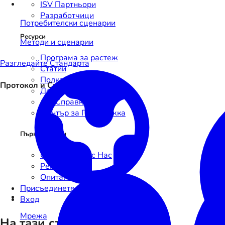
ISV Партньори
Разработчици
Потребителски сценарии
Ресурси
Методи и сценарии
Програма за растеж
Разгледайте Стандартa
Статии
Подкаст
Протокол и Спецификации
Документация
API Справка
Център за Поддръжка
Първи Стъпки
Свържете се с Нас
Регистрация
Опитайте Sandbox
Присъединете се
Вход
Мрежа
На тази страница