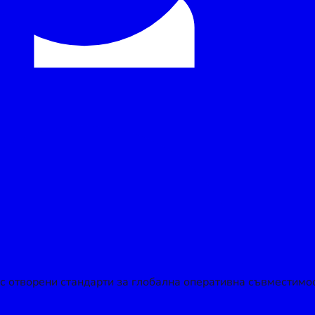
мрежата за оперативно съгласуване на транзакции на pay
с отворени стандарти за глобална оперативна съвместимос