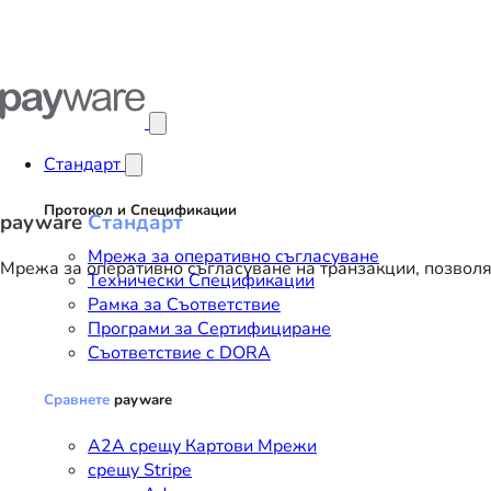
Отвори главното меню
Стандарт
Протокол и Спецификации
payware
Стандарт
Мрежа за оперативно съгласуване
Мрежа за оперативно съгласуване на транзакции, позвол
Технически Спецификации
Рамка за Съответствие
Програми за Сертифициране
Съответствие с DORA
Сравнете
payware
A2A срещу Картови Мрежи
срещу Stripe