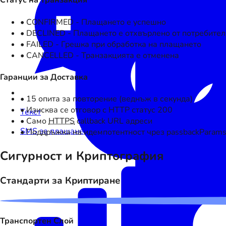
Статус на Транзакция
• CONFIRMED - Плащането е успешно
• DECLINED - Плащането е отхвърлено от потребител
• FAILED - Грешка при обработка на плащането
• CANCELLED - Транзакцията е отменена
Гаранции за Доставка
• 15 опита за повторение (веднъж в секунда)
• Изисква се отговор с HTTP статус 200
Текст
•
Само
HTTPS
callback URL адреси
SMS за плащане
• Поддръжка на идемпотентност чрез passbackParam
Сигурност и Криптография
Стандарти за Криптиране
Транспортен Слой