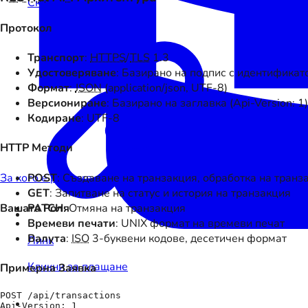
Сканирай за плащане
Протокол
Транспорт
:
HTTPS
/
TLS
1.3
Удостоверяване
: Базирано на подпис с идентификат
Формат
:
JSON
(application/json, UTF-8)
Версиониране
: Базирано на заглавка (Api-Version: 1)
Кодиране
: UTF-8
HTTP Методи
POST
: Създаване на транзакция, обработка на транз
За кого е payware
GET
: Запитване на статус и история на транзакция
PATCH
: Отмяна на транзакция
Вашата Роля
Времеви печати
: UNIX формат на времеви печат
Валута
:
ISO
3-буквени кодове, десетичен формат
Линк
Кликни за плащане
Примерна Заявка
POST /api/transactions

Api-Version: 1
