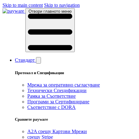
Skip to main content
Skip to navigation
Отвори главното меню
Стандарт
Протокол и Спецификации
Мрежа за оперативно съгласуване
Технически Спецификации
Рамка за Съответствие
Програми за Сертифициране
Съответствие с DORA
Сравнете payware
A2A срещу Картови Мрежи
срещу Stripe