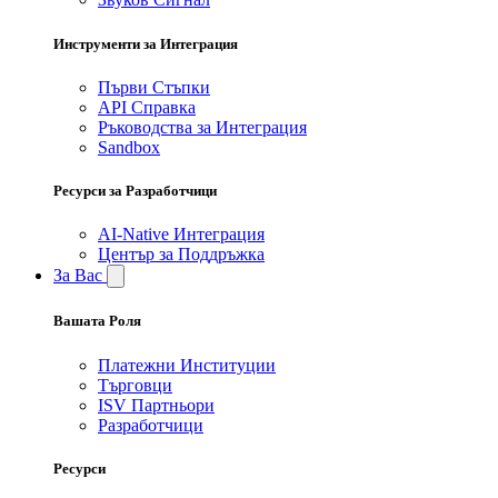
Инструменти за Интеграция
Първи Стъпки
API Справка
Ръководства за Интеграция
Sandbox
Ресурси за Разработчици
AI-Native Интеграция
Център за Поддръжка
За Вас
Вашата Роля
Платежни Институции
Търговци
ISV Партньори
Разработчици
Ресурси