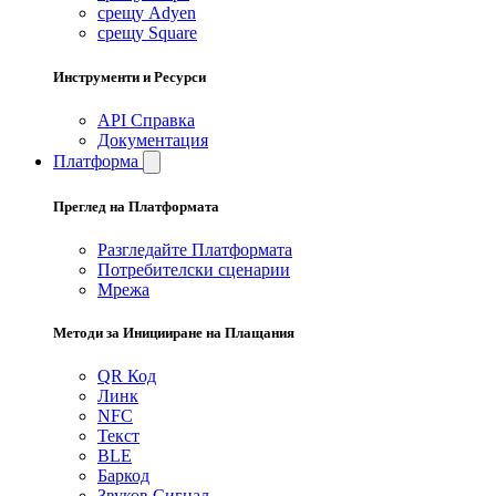
срещу Adyen
срещу Square
Инструменти и Ресурси
API Справка
Документация
Платформа
Преглед на Платформата
Разгледайте Платформата
Потребителски сценарии
Мрежа
Методи за Иницииране на Плащания
QR Код
Линк
NFC
Текст
BLE
Баркод
Звуков Сигнал