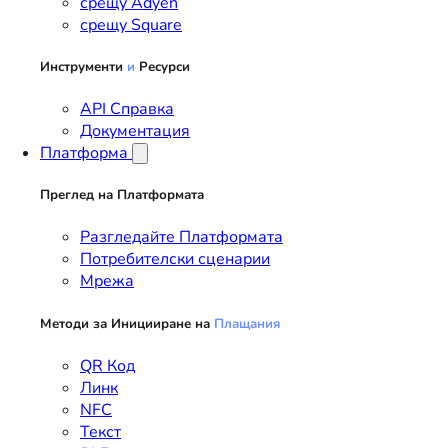
срещу Adyen
срещу Square
Инструменти
и
Ресурси
API Справка
Документация
Платформа
Преглед на Платформата
Разгледайте Платформата
Потребителски сценарии
Мрежа
Методи за Иницииране на
Плащания
QR Код
Линк
NFC
Текст