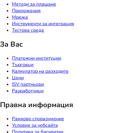
Методи за плащане
Приложения
Мрежа
Инструменти за интеграция
Тестова среда
За Вас
Платежни институции
Търговци
Калкулатор на разходите
Цени
ISV партньори
Разработчици
Правна информация
Рамково споразумение
Условия за уебсайта
Политика за бисквитки