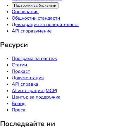
Настройки за бисквитки
Оплаквания
Общностни стандарти
Декларация за поверителност
API споразумение
Ресурси
Програма за растеж
Статии
Подкаст
Документация
API справка
AI интеграция (MCP)
Център за поддръжка
Бранд
Преса
Последвайте ни