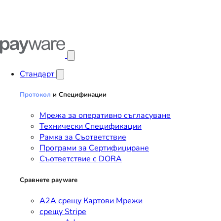
Отвори главното меню
Стандарт
Протокол
и Спецификации
Мрежа за оперативно съгласуване
Технически Спецификации
Рамка за Съответствие
Програми за Сертифициране
Съответствие с DORA
Сравнете payware
A2A срещу Картови Мрежи
срещу Stripe