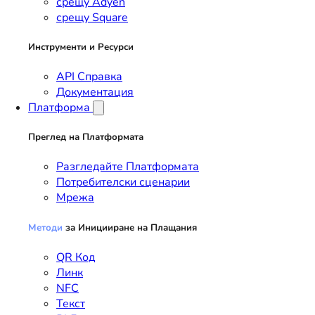
срещу Adyen
срещу Square
Инструменти и Ресурси
API Справка
Документация
Платформа
Преглед на Платформата
Разгледайте Платформата
Потребителски сценарии
Мрежа
Методи
за Иницииране на Плащания
QR Код
Линк
NFC
Текст