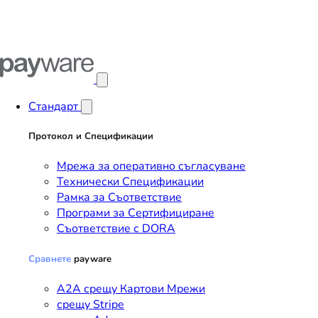
Отвори главното меню
Стандарт
Протокол и Спецификации
Мрежа за оперативно съгласуване
Технически Спецификации
Рамка за Съответствие
Програми за Сертифициране
Съответствие с DORA
Сравнете
payware
A2A срещу Картови Мрежи
срещу Stripe