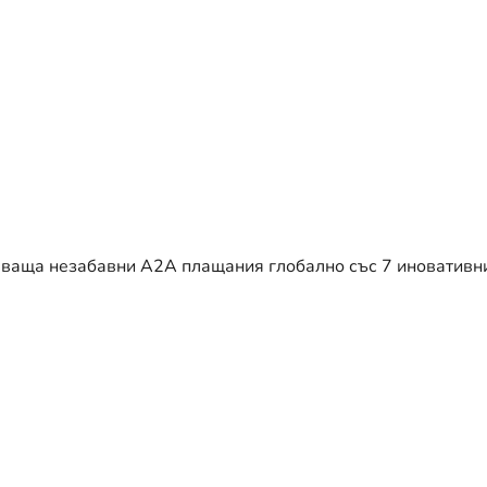
яваща незабавни A2A плащания глобално със 7 иновативн