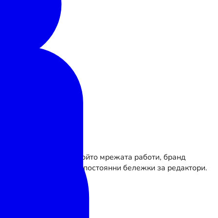
аундър за начина, по който мрежата работи, бранд
а директна употреба и постоянни бележки за редактори.