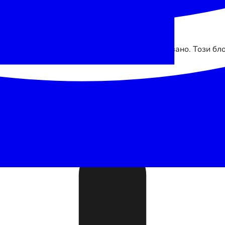
ояви тук, когато съобщението бъде публикувано. Този бло