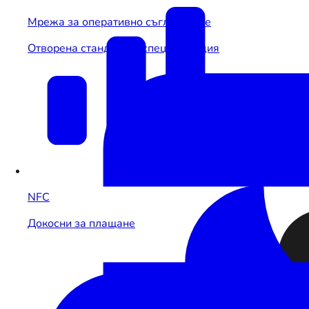
Мрежа за оперативно съгласуване
Отворена стандартна спецификация
NFC
Докосни за плащане