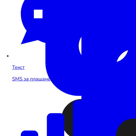
Текст
SMS за плащане