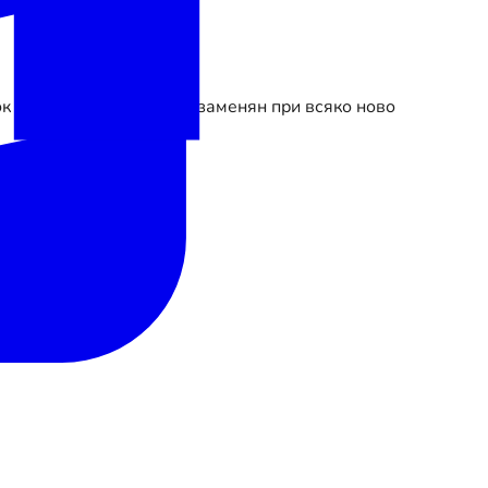
к е проектиран да бъде заменян при всяко ново