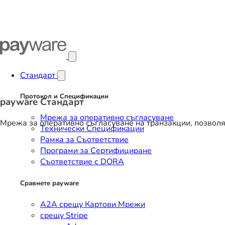
Отвори главното меню
Стандарт
Протокол и Спецификации
payware Стандарт
Мрежа за оперативно съгласуване
Мрежа за оперативно съгласуване на транзакции, позвол
Технически Спецификации
Рамка за Съответствие
Програми за Сертифициране
Съответствие с DORA
Сравнете payware
A2A срещу Картови Мрежи
срещу Stripe