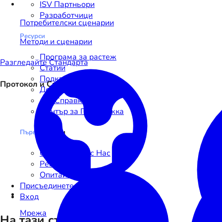
ISV Партньори
Разработчици
Потребителски сценарии
Ресурси
Методи и сценарии
Програма за растеж
Разгледайте Стандартa
Статии
Подкаст
Протокол и Спецификации
Документация
API Справка
Център за Поддръжка
Първи
Стъпки
Свържете се с Нас
Регистрация
Опитайте Sandbox
Присъединете се
Вход
Мрежа
На тази страница