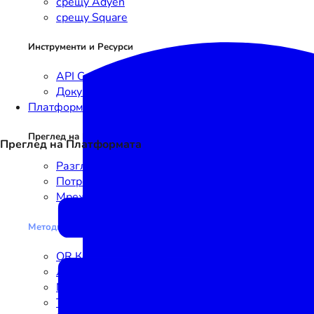
срещу Adyen
срещу Square
Инструменти и Ресурси
API Справка
Документация
Платформа
Преглед на Платформата
Преглед на Платформата
Разгледайте Платформата
Потребителски сценарии
Мрежа
Методи
за Иницииране на Плащания
QR Код
Линк
NFC
Текст