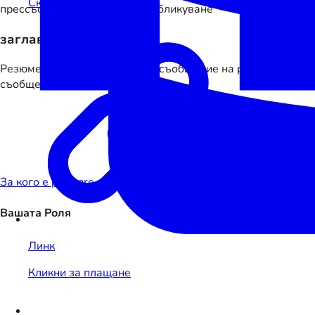
Сканирай за плащане
прессъобщение, очакващо публикуване
заглавието предстои
Резюмето на най-новото прессъобщение на payware ще се п
съобщение.
За кого е payware
Вашата Роля
Линк
Кликни за плащане