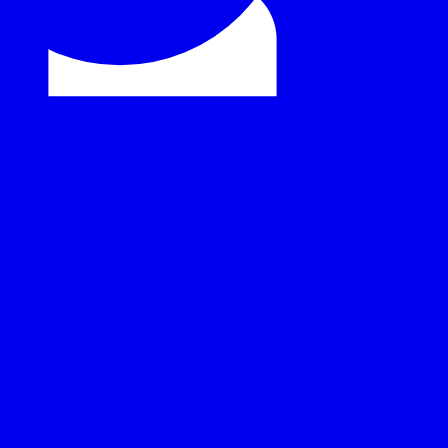
забавни плащания между сметки.
за да отразяват payware: последното прессъобщение, бекгр
рвюта и официални теми, предварително одобрени цитати з
пресцентъра в долната част на страницата.