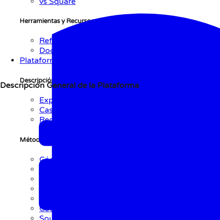
vs Square
Herramientas y Recursos
Referencia API
Documentación
Plataforma
Descripción General
de
la Plataforma
Descripción General de la Plataforma
Explorar Plataforma
Casos de Uso
Red
Métodos de Iniciación de Pago
Código QR
Enlace
NFC
Texto
BLE
Código de Barras
Soundbite