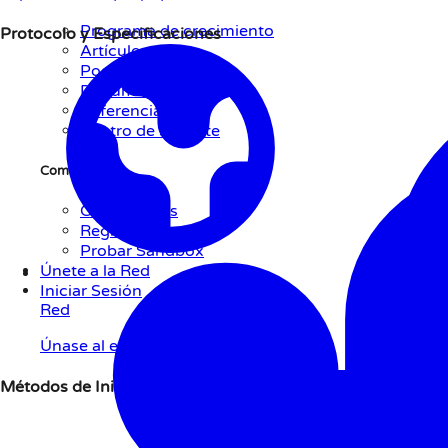
Programa de crecimiento
Protocolo y Especificaciones
Artículos
Podcast
Documentación
Referencia API
Centro de Soporte
Comenzar
Contáctenos
Registro
Probar Sandbox
Únete a la Red
Iniciar Sesión
Red
Únase al ecosistema
Métodos de Iniciación de Pago