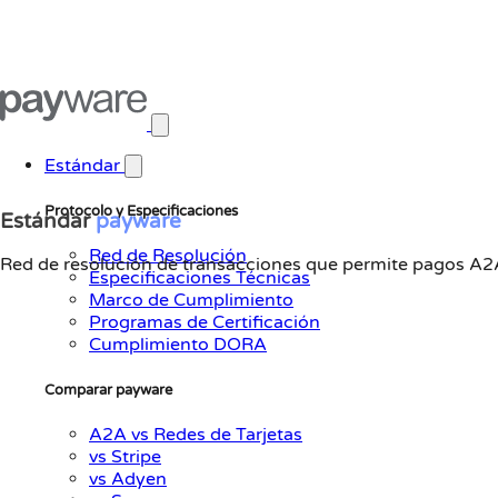
Abrir menú principal
Estándar
Protocolo y Especificaciones
Estándar
payware
Red de Resolución
Red de resolución de transacciones que permite pagos A2A
Especificaciones Técnicas
Marco de Cumplimiento
Programas de Certificación
Cumplimiento DORA
Comparar payware
A2A vs Redes de Tarjetas
vs Stripe
vs Adyen