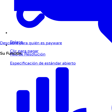
Enlace
Descubre para quién es payware
Clic para pagar
Su Función
Red de Resolución
Especificación de estándar abierto