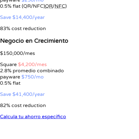
payware
$250/mo
0.5%
flat (QR/NFC)
QR
/
NFC
)
Save $14,400/year
83% cost reduction
Negocio en Crecimiento
$150,000/mes
Square
$4,200/mes
2.8% promedio combinado
payware
$750/mo
0.5%
flat
Save $41,400/year
82% cost reduction
Calcula tu ahorro específico