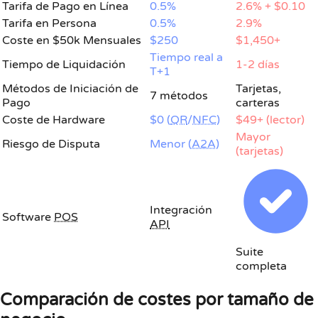
Tarifa de Pago en Línea
0.5%
2.6% + $0.10
Tarifa en Persona
0.5%
2.9%
Coste en $50k Mensuales
$250
$1,450+
Tiempo real a
Tiempo de Liquidación
1-2 días
T+1
Métodos de Iniciación de
Tarjetas,
7 métodos
Pago
carteras
Coste de Hardware
$0 (
QR
/
NFC
)
$49+ (lector)
Mayor
Riesgo de Disputa
Menor (
A2A
)
(tarjetas)
Integración
Software
POS
API
Suite
completa
Comparación de costes por tamaño de