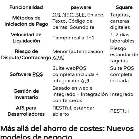
Funcionalidad
payware
Square
QR
,
NFC
,
BLE
, Enlace,
Tarjetas,
Métodos de
Texto, Código de
carteras
Iniciación de Pago
barras, Soundbite
digitales
Velocidad de
1-2 días
Tiempo real a T+1
Liquidación
laborables
Riesgo
Riesgo de
Menor (autenticación
estándar de
Disputa/Contracargo
A2A
)
tarjetas
Suite web
POS
Suite
POS
Software
POS
completa incluida +
completa
integración
API
incluida
Basado en web e
Gestión de
integrado + Integración
Integrado
Inventario
con terceros
API
para
RESTful, estándar
RESTful
Desarrolladores
abierto
Más allá del ahorro de costes: Nuevos
modelos de negocio