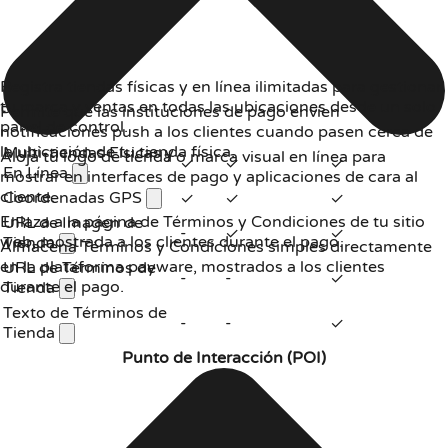
Registra tiendas físicas y en línea ilimitadas para gestionar
tu marca y ventas en todas las ubicaciones desde un solo
Permite que las instituciones de pago envíen
panel de control.
notificaciones push a los clientes cuando pasen cerca de
la ubicación de tu tienda física.
Multi-tiendas Físicas y
Aloja tu logo de tienda o marca visual en línea para
✓
✓
✓
En Línea
mostrar en interfaces de pago y aplicaciones de cara al
cliente.
Coordenadas GPS
✓
✓
✓
Enlaza a la página de Términos y Condiciones de tu sitio
URL de Imagen de
-
✓
✓
web, mostrada a los clientes durante el pago.
Tienda
Almacena Términos y Condiciones simples directamente
en la plataforma payware, mostrados a los clientes
URL de Términos de
-
-
✓
durante el pago.
Tienda
Texto de Términos de
-
-
✓
Tienda
Punto de Interacción (POI)