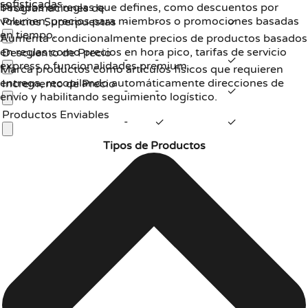
sofisticadas.
basados en reglas que defines, como descuentos por
Programaciones de
volumen, precios para miembros o promociones basadas
Precios Superpuestas
-
-
✓
en tiempo.
Aumenta condicionalmente precios de productos basados
en reglas como precios en hora pico, tarifas de servicio
Descuento de Precio
-
-
✓
express o funcionalidades premium.
Marca productos como artículos físicos que requieren
entrega, recopilando automáticamente direcciones de
Incremento de Precio
-
-
✓
envío y habilitando seguimiento logístico.
Productos Enviables
-
✓
✓
Tipos de Productos