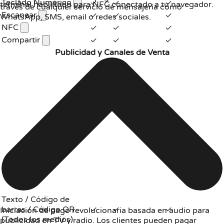
Teclado Numérico
✓
✓
✓
terminal habilitado para NFC conectado a tu navegador.
través de cualquier servicio de mensajería como
Escanear
✓
✓
✓
WhatsApp, SMS, email o redes sociales.
NFC
✓
✓
✓
Compartir
✓
✓
✓
Publicidad y Canales de Venta
Texto / Código de
barras / Código QR
✓
✓
✓
Iniciación de pago revolucionaria basada en audio para
(Todos los medios)
publicidad en TV y radio. Los clientes pueden pagar