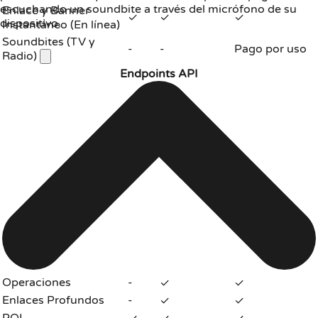
escuchando un soundbite a través del micrófono de su
Enlace y Banner
✓
✓
✓
dispositivo.
Instantáneo (En línea)
Soundbites (TV y
-
-
Pago por uso
Radio)
Endpoints API
Operaciones
-
✓
✓
Enlaces Profundos
-
✓
✓