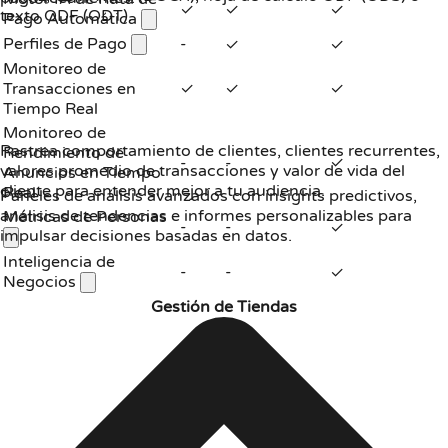
✓
✓
✓
texto ODF (ODT).
Pago Automática
Perfiles de Pago
-
✓
✓
Monitoreo de
Transacciones en
✓
✓
✓
Tiempo Real
Monitoreo de
Rastrea comportamiento de clientes, clientes recurrentes,
Rendimiento de
-
-
✓
valores promedio de transacciones y valor de vida del
Anuncios en Tiempo
cliente para entender mejor a tu audiencia.
Real
Paneles de análisis avanzados con insights predictivos,
análisis de tendencias e informes personalizables para
Métricas de Personas
-
-
✓
impulsar decisiones basadas en datos.
Inteligencia de
-
-
✓
Negocios
Gestión de Tiendas