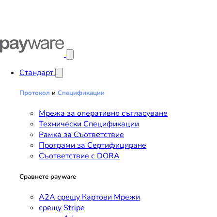
Отвори главното меню
Стандарт
Протокол
и
Спецификации
Мрежа за оперативно съгласуване
Технически Спецификации
Рамка за Съответствие
Програми за Сертифициране
Съответствие с DORA
Сравнете payware
A2A срещу Картови Мрежи
срещу Stripe