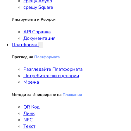
срещу Adyen
срещу Square
Инструменти и Ресурси
API Справка
Документация
Платформа
Преглед на
Платформата
Разгледайте Платформата
Потребителски сценарии
Мрежа
Методи за Иницииране на
Плащания
QR Код
Линк
NFC
Текст